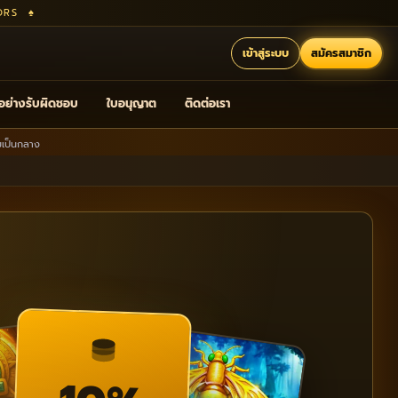
ORS
เข้าสู่ระบบ
สมัครสมาชิก
นอย่างรับผิดชอบ
ใบอนุญาต
ติดต่อเรา
มเป็นกลาง