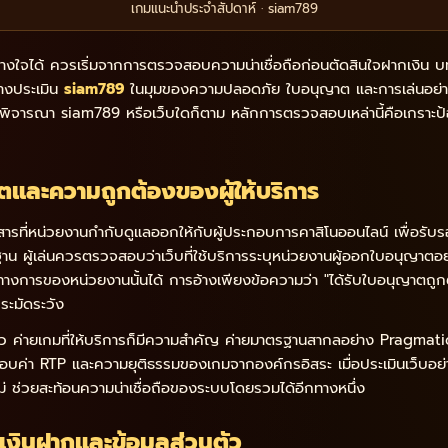
เกมแนะนำประจำสัปดาห์ · siam789
่วางใจได้ ควรเริ่มจากการตรวจสอบความน่าเชื่อถือก่อนตัดสินใจฝากเงิน
ทางประเมิน
siam789
ในมุมของความปลอดภัย ใบอนุญาต และการเล่นอย่างรั
กำลังพิจารณา siam789 หรือเว็บใดก็ตาม หลักการตรวจสอบเหล่านี้คือเกราะป้อ
ละความถูกต้องของผู้ให้บริการ
รที่หน่วยงานกำกับดูแลออกให้กับผู้ประกอบการคาสิโนออนไลน์ เพื่อรับร
น ผู้เล่นควรตรวจสอบว่าเว็บที่ใช้บริการระบุหน่วยงานผู้ออกใบอนุญาตอย
ทางการของหน่วยงานนั้นได้ การอ้างเพียงข้อความว่า "ได้รับใบอนุญาตถู
ระมัดระวัง
ค่ายเกมที่ให้บริการก็มีความสำคัญ ค่ายมาตรฐานสากลอย่าง Pragmatic
บค่า RTP และความยุติธรรมของเกมจากองค์กรอิสระ เมื่อประเมินเว็บอย
ม่ ช่วยสะท้อนความน่าเชื่อถือของระบบโดยรวมได้อีกทางหนึ่ง
ินฝากและข้อมูลส่วนตัว