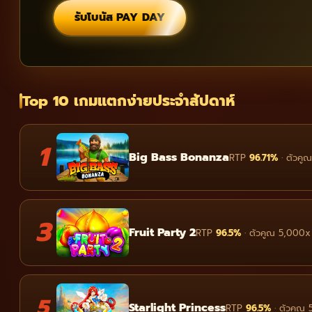
รับโบนัส PAY DAY
Top 10 เกมแตกง่ายประจำสัปดาห์
1
Big Bass Bonanza
96.71%
· ตัวคู
3
Fruit Party 2
96.5%
· ตัวคูณ 5,000x
5
Starlight Princess
96.5%
· ตัวคูณ