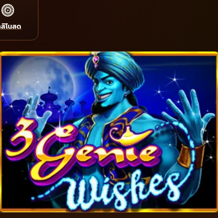
าสิโนสด