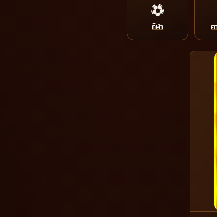
กีฬา
ค