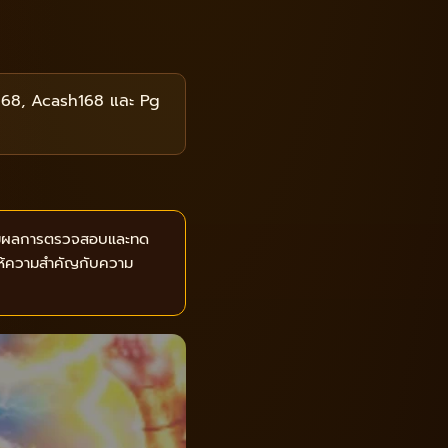
fa168, Acash168 และ Pg
บตามผลการตรวจสอบและทด
ี่ให้ความสำคัญกับความ