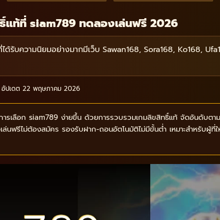
ทธิ์แท้ที่ siam789 ทดลองเล่นฟรี 2026
ที่ได้รับความนิยมอย่างมากมีเว็บ Sawan168, Sora168, Ko168, U
 อัปเดต
22 พฤษภาคม 2026
การเลือก siam789 ง่ายขึ้น ด้วยการรวบรวมเกมลิขสิทธิ์แท้ จัดอันดั
ล่นฟรีไม่ต้องสมัคร รองรับฝาก-ถอนอัตโนมัติไม่มีขั้นต่ำ เหมาะสำหรับผู้ท