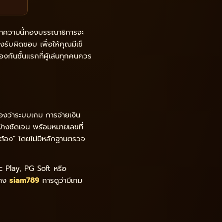
 บทความนี้กองบรรณาธิการจะ
บผิดชอบ เพื่อให้คุณมีเช็
งกันชั้นแรกที่ผู้เล่นทุกคนควร
องว่าระบบเกม การจ่ายเงิน
่างชัดเจน พร้อมหมายเลขที่
กต้อง" โดยไม่มีหลักฐานตรวจ
 Play, PG Soft หรือ
่าง
siam789
การดูว่ามีเกม