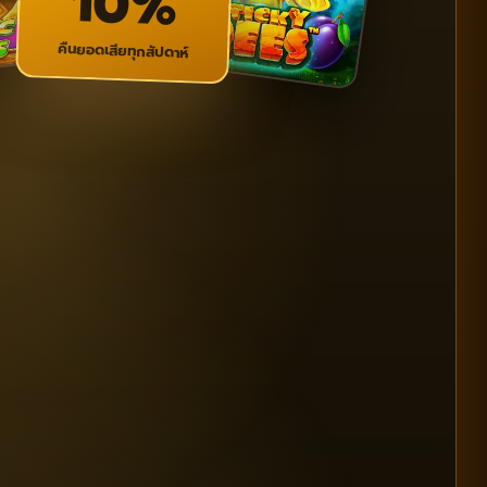
10%
คืนยอดเสียทุกสัปดาห์