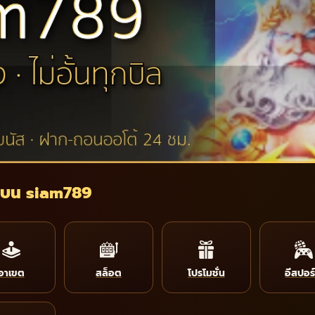
บน siam789
อาเขต
สล็อต
โปรโมชั่น
อีสปอร