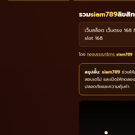
รวม
siam789
ลิขสิ
เว็บสล็อต เว็บตรง 168 
slot 168
โดย
กองบรรณาธิการ
siam789
·
สรุปสั้น:
siam789
ช่วยให้
สอบเดโม่ และเปิดให้ทดลองเ
ปลอดภัยและความคุ้มค่า