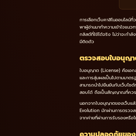
การเลือกเว็บคาสิโนออนไลน์ที
พาผู้อ่านมาทำความเข้าใจแนว
กลิสต์ที่ใช้ได้จริง ไม่ว่าจะ
มีติดตัว
ตรวจสอบใบอนุญาตแ
ใบอนุญาต (License) คือเอกสา
และการสุ่มผลเป็นไปตามมาตรฐา
สามารถนำไปยืนยันกับเว็บไซต์
สอบได้ ถือเป็นสัญญาณที่ควร
นอกจากใบอนุญาตของเว็บแล้ว 
Evolution มักผ่านการตรวจสอ
จากค่ายที่ผ่านการรับรองหรือไ
ความปลอดภัยของเง