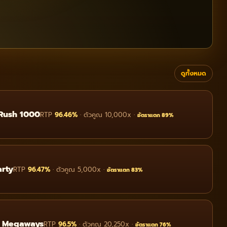
ดูทั้งหมด
Rush 1000
96.46%
· ตัวคูณ 10,000x ·
อัตราแตก 89%
arty
96.47%
· ตัวคูณ 5,000x ·
อัตราแตก 83%
s Megaways
96.5%
· ตัวคูณ 20,250x ·
อัตราแตก 76%